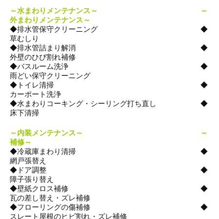
～水まわりメンテナンス～
～
外まわりメンテナンス～
◆排水管保守クリーニング ◆
草むしり
◆排水管詰まり解消 ◆
外壁のひび割れ補修
◆バスルーム洗浄 ◆
雨どい保守クリーニング
◆トイレ清掃 ◆
カーポート洗浄
◆水まわりコーキング・シーリング打ち直し ◆
床下清掃
～内装メンテナンス～
～
補修～
◆冷蔵庫まわり清掃 ◆
網戸張替え
◆ドア調整 ◆
障子張り替え
◆壁紙クロス補修 ◆
瓦の差し替え・ズレ補修
◆フローリングの傷補修 ◆
スレート屋根のヒビ割れ・ズレ補修