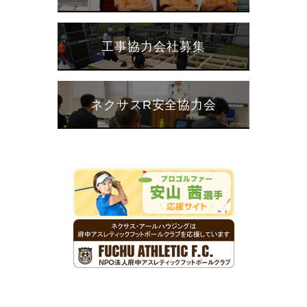
新型コロナウイルス感染症に対する当グループの対応につい
て (2020/05/15追記あり)
工事協力会社募集
2020/04/20
ゴールデンウィークに伴う休業日のご案内
2019/12/07
年末年始休業のお知らせ
ネクサスR安全協力会
2019/10/17
株式会社ワタナベ・株式会社オプトハウスとの業務提携開始
に関するお知らせ
2019/09/18
10月からのキャッシュレス・消費者還元事業 参画のお知ら
せ
2019/07/31
夏季休業のご案内
2019/07/20
株式会社すみーくとの業務提携開始に関するお知らせ