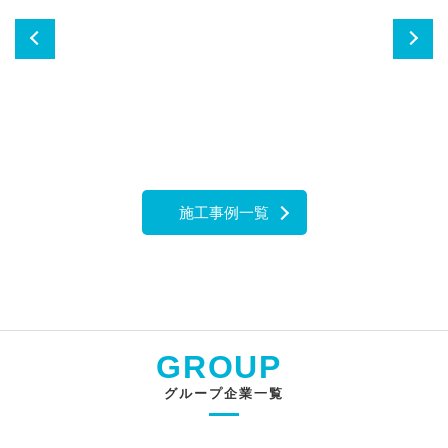
『Zuttoホームサポート』ご紹介テレビ番組 放映エリア拡大
について
2021/09/23
南部建設株式会社との業務提携開始に関するお知らせ
2021/07/24
夏季休業のご案内
2021/07/01
新商材「シマイエ」の販売開始のご案内
施工事例一覧
2021/05/11
サービス利用における重要事項確認書の導入について
2021/05/06
支店の新規出店およびそれに伴う統廃合について
2021/04/17
GROUP
GW休業のお知らせ
グループ企業一覧
2021/03/23
株式会社ニューライフ総建（すまい工房）との業務提携開始