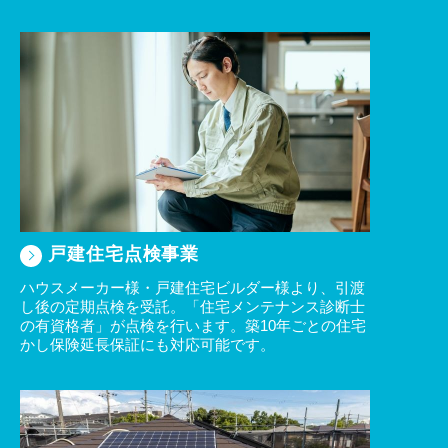
2025/01/24
関連会社支店（神奈川県横浜市旭区）開設について
2025/01/16
株式会社すみーくとの業務提携に関するご案内
2024/12/09
年末年始休業のお知らせ
2024/07/23
夏期休業のご案内
2024/05/13
戸建住宅点検事業
2024年度 ネクサスR安全大会 開催のご報告
ハウスメーカー様・戸建住宅ビルダー様より、引渡
2024/04/22
し後の定期点検を受託。「住宅メンテナンス診断士
GW休業のお知らせ
の有資格者」が点検を行います。築10年ごとの住宅
かし保険延長保証にも対応可能です。
2024/04/10
センチュリーホーム社業務提携エリア拡大のお知らせ
2023/12/03
年末年始休業のお知らせ