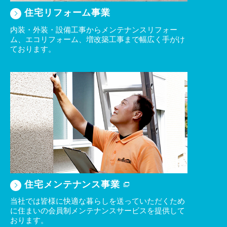
住宅リフォーム事業
2025/07/22
夏期休業のご案内
内装・外装・設備工事からメンテナンスリフォー
ム、エコリフォーム、増改築工事まで幅広く手がけ
2025/07/22
ております。
夏期休業のご案内
2025/07/22
夏期休業のご案内
2025/04/30
日本エコエネシステム株式会社との業務提携開始に関するお
知らせ
2025/04/23
GW休業のお知らせ
2025/03/28
甲府支店開設のお知らせ
住宅メンテナンス事業
当社では皆様に快適な暮らしを送っていただくため
2025/03/07
に住まいの会員制メンテナンスサービスを提供して
株式会社ベルハウスとの業務提携開始に関するお知らせ
おります。