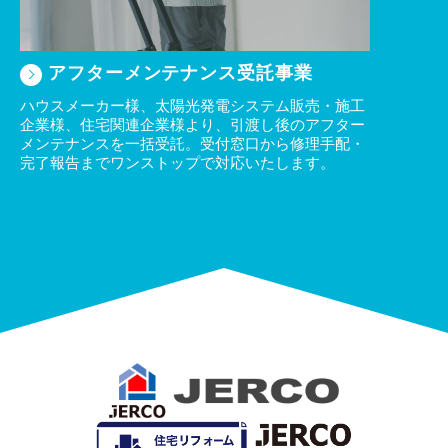
株式譲渡に伴う事業承継に関するお知らせ
2022/12/04
アフターメンテナンス受託事業
ネクサスR安全協力会臨時総会のご報告
ハウスメーカー様、太陽光発電システム販売・施工
2022/12/03
企業様、住宅関連企業様より、引渡し後のアフター
年末年始休業のお知らせ
メンテナンスを一括受託。受付窓口から修理手配・
完了報告までワンストップで対応いたします。
2022/12/02
弊社グループ顧客への他業者訪問の注意喚起のお知らせ
2022/07/23
夏季休業のご案内
2022/07/01
ネクサスRグループ全社 プライバシーマーク取得完了のお
知らせ
2022/06/01
電磁的記録によるクーリング・オフの対応につきまして
2022/04/23
GW休業のお知らせ