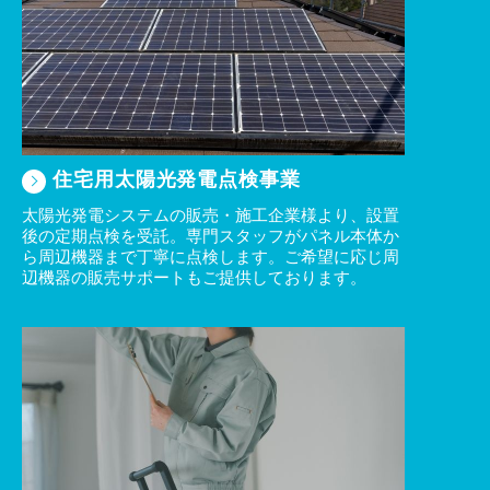
2023/12/02
松本支店移転のお知らせ
2023/11/01
ホームポジション株式会社との業務提携開始に関するお知ら
せ
住宅用太陽光発電点検事業
2023/09/04
2023年度 ネクサスR安全大会 開催のご報告
太陽光発電システムの販売・施工企業様より、設置
後の定期点検を受託。専門スタッフがパネル本体か
2023/07/23
ら周辺機器まで丁寧に点検します。ご希望に応じ周
夏季休業のご案内
辺機器の販売サポートもご提供しております。
2023/04/29
新型コロナウイルス感染症「５類」移行に伴う当社対応につ
きまして
2023/03/31
「かながわSDGsパートナー」に当社リンクホームが登録さ
れました
2023/02/24