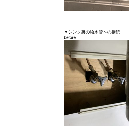
▼シンク裏の給水管への接続
before aft