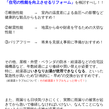
「住宅の性能を向上させるリフォーム」
を検討すべし！！
①断熱性能 → 室内の温度差による血圧への影響など
健康的な観点からもおすすめ！
②耐震性能 → 地震から命や財産を守るための大切な
性能！
③バリアフリー → 将来を見据え事前に準備がおすすめ！
その他、屋根・外壁・ベランダの防水・給湯器などの住宅設
備機器など、年数経過により修繕や買い替えが必要です。
特に、給湯器は
いきなりお湯が使用できなくなる
、といった
緊急性が高いため”計画的に・早め”の交換がおすすめです。
（給湯器トラブルについて：
その給湯器トラブルちょっと待って！
）
また、雨漏りも日頃気づきにくく、実際に雨漏りの被害が起
きてから急いで修繕しなければいけない、なんてことになら
ないように定期的な点検が必要です。